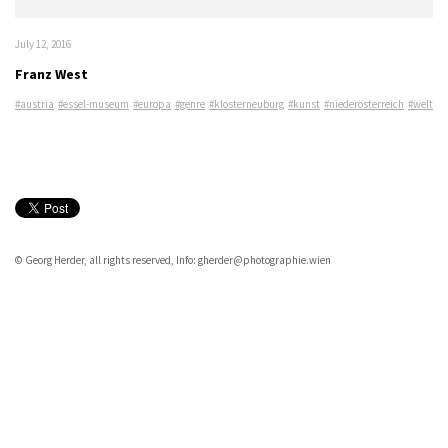
July 12, 2016
Franz West
#austria
#essel-museum
#europa
#genre
#klosterneuburg
#kunst
#niederösterreich
#welt
© Georg Herder, all rights reserved, Info: gherder@photographie.wien