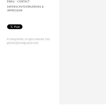
EMAIL - CONTACT
DATENSCHUTZERKLÄRUNG &
IMPRESSUM
© Georg Herder, all rights reserved, Info:
gherder@photographie.wien